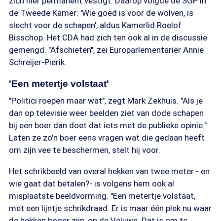
zich hier permanent vestigt. Daarop volgde de SGP in
de Tweede Kamer: 'Wie goed is voor de wolven, is
slecht voor de schapen', aldus Kamerlid Roelof
Bisschop. Het CDA had zich ten ook al in de discussie
gemengd. "Afschieten", zei Europarlementariër Annie
Schreijer-Pierik.
'Een metertje volstaat'
"Politici roepen maar wat", zegt Mark Zekhuis. "Als je
dan op televisie weer beelden ziet van dode schapen
bij een boer dan doet dat iets met de publieke opinie."
Laten ze zo'n boer eens vragen wat die gedaan heeft
om zijn vee te beschermen, stelt hij voor.
Het schrikbeeld van overal hekken van twee meter - en
wie gaat dat betalen?- is volgens hem ook al
misplaatste beeldvorming. "Een metertje volstaat,
met een lijntje schrikdraad. Er is maar één plek nu waar
de hekken hoger zijn, op de Veluwe. Dat is om te