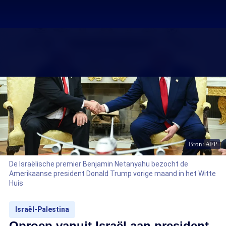
Bron: AFP
De Israëlische premier Benjamin Netanyahu bezocht de
Amerikaanse president Donald Trump vorige maand in het Witte
Huis
Israël-Palestina
Oproep vanuit Israël aan president