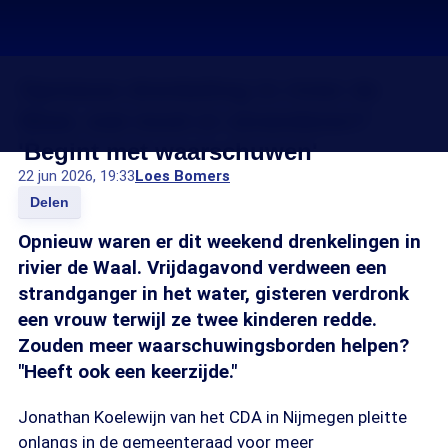
Opnieuw drenkeling in rivier de
Waal, wat moet er veranderen?
'Begint met waarschuwen'
22 jun 2026, 19:33
Loes Bomers
Delen
Opnieuw waren er dit weekend drenkelingen in
rivier de Waal. Vrijdagavond verdween een
strandganger in het water, gisteren verdronk
een vrouw terwijl ze twee kinderen redde.
Zouden meer waarschuwingsborden helpen?
"Heeft ook een keerzijde."
Jonathan Koelewijn van het CDA in Nijmegen pleitte
onlangs in de gemeenteraad voor meer