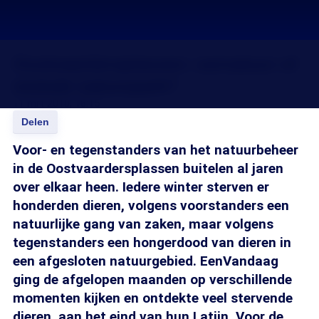
Oostvaardersplassen: oernatuur of
mislukt natuurpark?
11 mrt 2010, 18:15
Delen
Voor- en tegenstanders van het natuurbeheer
in de Oostvaardersplassen buitelen al jaren
over elkaar heen. Iedere winter sterven er
honderden dieren, volgens voorstanders een
natuurlijke gang van zaken, maar volgens
tegenstanders een hongerdood van dieren in
een afgesloten natuurgebied. EenVandaag
ging de afgelopen maanden op verschillende
momenten kijken en ontdekte veel stervende
dieren, aan het eind van hun Latijn. Voor de