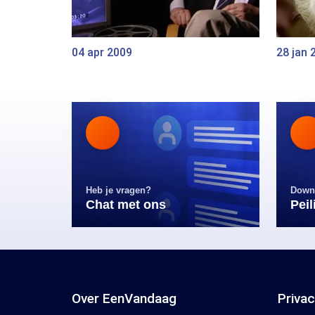
04 apr 2009
28 jan 
Heb je vragen?
Down
Chat met ons
Pei
Over EenVandaag
Priva