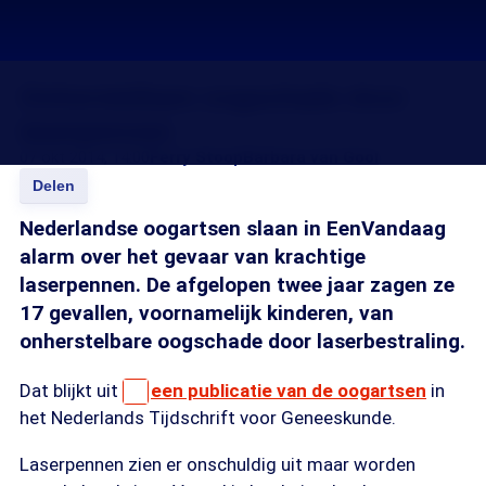
Onherstelbare oogschade door
laserpennen
07 okt 2014, 14:00
Ferry Stoop
Barbara van Gool
Delen
Nederlandse oogartsen slaan in EenVandaag
alarm over het gevaar van krachtige
laserpennen. De afgelopen twee jaar zagen ze
17 gevallen, voornamelijk kinderen, van
onherstelbare oogschade door laserbestraling.
Dat blijkt uit
een publicatie van de oogartsen
in
het Nederlands Tijdschrift voor Geneeskunde.
Laserpennen zien er onschuldig uit maar worden