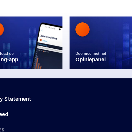
load de
Doe mee met het
ling-app
Opiniepanel
cy Statement
eed
es