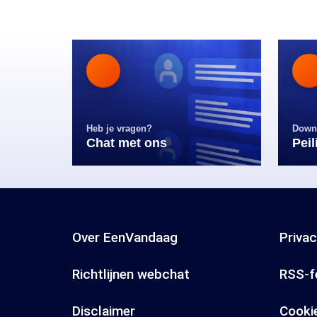
Heb je vragen?
Down
Chat met ons
Pei
Over EenVandaag
Priva
Richtlijnen webchat
RSS-f
Disclaimer
Cooki