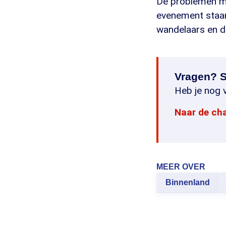
De problemen met
evenement staan 
wandelaars en de
Vragen? S
Heb je nog v
Naar de ch
MEER OVER
Binnenland