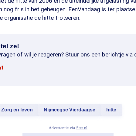
 de hitte van 2006 en de uiteindelijke afgelasting v
nog fris in het geheugen. EenVandaag is ter plaatse 
 organisatie de hitte trotseren.
tel ze!
ragen of wil je reageren? Stuur ons een berichtje via 
at
Zorg en leven
Nijmeegse Vierdaagse
hitte
Advertentie via
Ster.nl