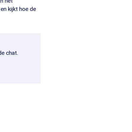
an het
en kijkt hoe de
de chat.