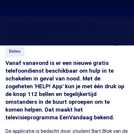
Nieuwe telefoondienst voor
noodsituaties
13 dec 2011, 18:34
Lammert de Bruin
Remko Theulings
Delen
Vanaf vanavond is er een nieuwe gratis
telefoondienst beschikbaar om hulp in te
schakelen in geval van nood. Met de
zogeheten 'HELP! App' kun je met één druk op
de knop 112 bellen en tegelijkertijd
omstanders in de buurt oproepen om te
komen helpen. Dat maakt het
televisieprogramma EenVandaag bekend.
De applicatie is bedacht door student Bart Blok van de