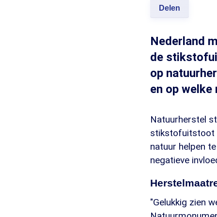
Delen
Nederland mo
de stikstofu
op natuurher
en op welke 
Natuurherstel st
stikstofuitstoo
natuur helpen te
negatieve invloe
Herstelmaatr
"Gelukkig zien w
Natuurmonumente