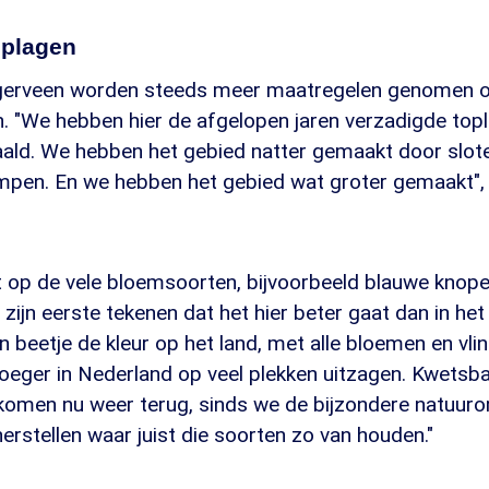
oplagen
rgerveen worden steeds meer maatregelen genomen o
n. "We hebben hier de afgelopen jaren verzadigde top
d. We hebben het gebied natter gemaakt door slote
pen. En we hebben het gebied wat groter gemaakt", v
t op de vele bloemsoorten, bijvoorbeeld blauwe knope
 zijn eerste tekenen dat het hier beter gaat dan in het 
en beetje de kleur op het land, met alle bloemen en vli
roeger in Nederland op veel plekken uitzagen. Kwetsb
komen nu weer terug, sinds we de bijzondere natuu
rstellen waar juist die soorten zo van houden."