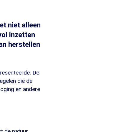
t niet alleen
ol inzetten
an herstellen
 presenteerde. De
egelen die de
droging en andere
t de natuur