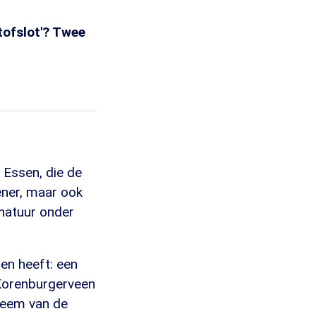
tofslot'? Twee
 Essen, die de
ener, maar ook
 natuur onder
en heeft: een
 Korenburgerveen
leem van de