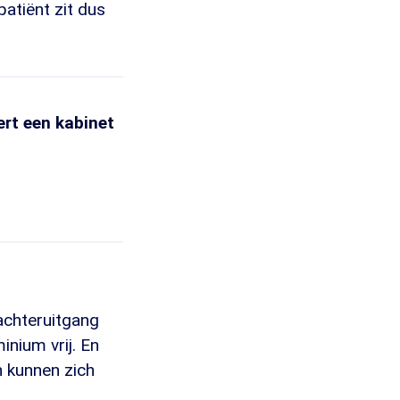
atiënt zit dus
ert een kabinet
 achteruitgang
inium vrij. En
n kunnen zich