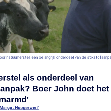
 voor natuurherstel, een belangrijk onderdeel van de stikstofaanp
rstel als onderdeel van
aanpak? Boer John doet het a
omarmd'
Margot Hoogerwerf