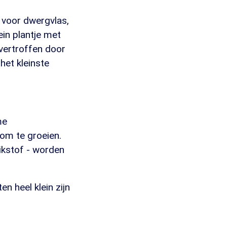
 voor dwergvlas,
ein plantje met
 overtroffen door
het kleinste
me
om te groeien.
ikstof - worden
n heel klein zijn