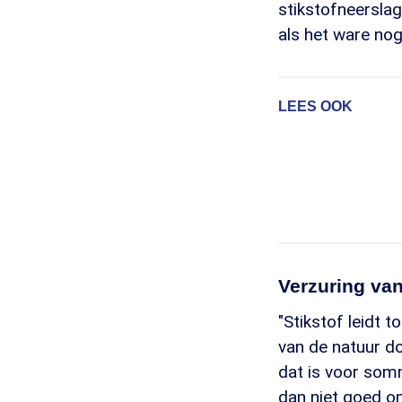
stikstofneerslag
als het ware no
LEES OOK
Verzuring va
"Stikstof leidt 
van de natuur do
dat is voor somm
dan niet goed on