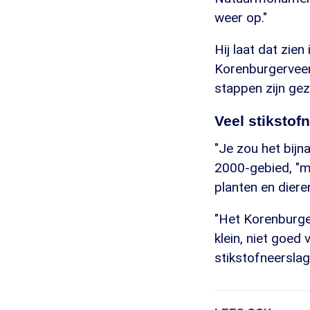
weer op."
Hij laat dat zie
Korenburgerveen
stappen zijn gez
Veel stikstof
"Je zou het bijn
2000-gebied, "ma
planten en diere
"Het Korenburge
klein, niet goed
stikstofneerslag"