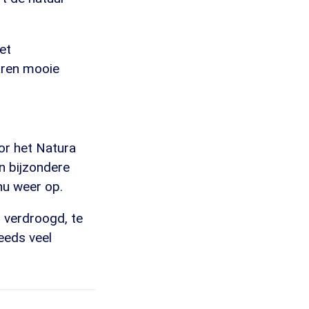
et
aren mooie
or het Natura
n bijzondere
nu weer op.
 verdroogd, te
eeds veel