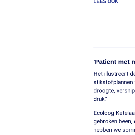
LEES OOK
'Patiënt met
Het illustreert 
stikstofplannen 
droogte, versni
druk."
Ecoloog Ketelaar
gebroken been, 
hebben we somm