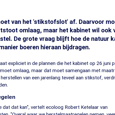
et van het 'stikstofslot' af. Daarvoor moe
itstoot omlaag, maar het kabinet wil ook v
stel. De grote vraag blijft hoe de natuur k
manier boeren hieraan bijdragen.
aat expliciet in de plannen die het kabinet op 26 juni
t moet omlaag, maar dat moet samengaan met maatr
 herstellen van een jarenlang teveel aan stikstof, ver
den.
egelen
e dat dat kan", vertelt ecoloog Robert Ketelaar van
n. "Overal waar we herstelmaatregelen nemen, veer