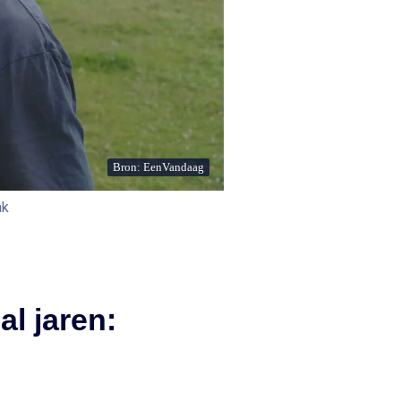
Bron: EenVandaag
ak
l jaren: