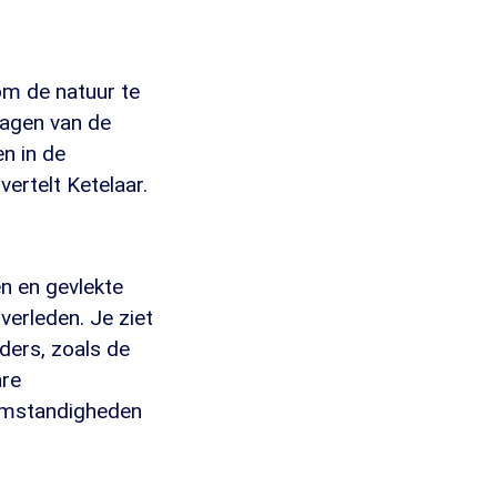
m de natuur te
lagen van de
n in de
ertelt Ketelaar.
n en gevlekte
verleden. Je ziet
nders, zoals de
are
romstandigheden