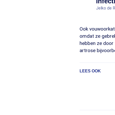
infect
Jelko de R
Ook vouwoorkatt
omdat ze gebrek
hebben ze door 
artrose bijvoorbe
LEES OOK