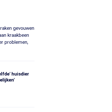
s raken gevouwen
 aan kraakbeen
er problemen,
lfde' huisdier
lijken'