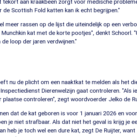
at tekort aan kraakbeen zorgt voor medische problem
de Scottish Fold katten kan ik echt begrijpen."
el meer rassen op de lijst die uiteindelijk op een verb
Munchkin kat met de korte pootjes", denkt Schoorl. "Ui
 de loop der jaren verdwijnen."
eft nu de plicht om een naaktkat te melden als het die
e Inspectiedienst Dierenwelzijn gaat controleren. "Als
 plaatse controleren", zegt woordvoerder Jelko de Rui
onen dat de kat geboren is voor 1 januari 2026 en voo
n je niet strafbaar. Als dat niet het geval is krijg je 
an heb je toch wel een dure kat, zegt De Ruijter, wan