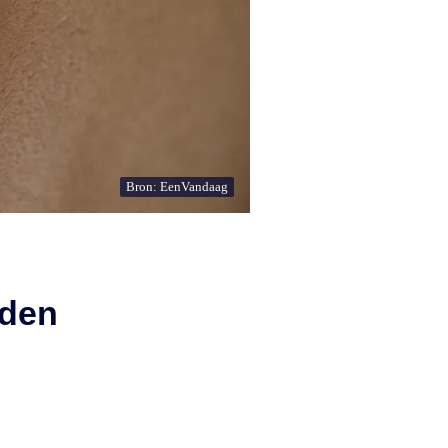
Bron: EenVandaag
oden