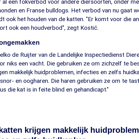
 al een fokverbod voor andere diersoorten, onder me
nden en Franse bulldogs. Het verbod van nu gaat we
dt ook het houden van de katten. "Er komt voor die a
ort ook een houdverbod", zegt Kostić.
e ongemakken
ko de Ruijter van de Landelijke Inspectiedienst Diere
oor niks een vacht. Die gebruiken ze om zichzelf te b
gen makkelijk huidproblemen, infecties en zelfs huidka
snor- en oogharen. Die haren gebruiken ze om te tas
dus die kat is in feite blind en gehandicapt."
katten krijgen makkelijk huidproblem