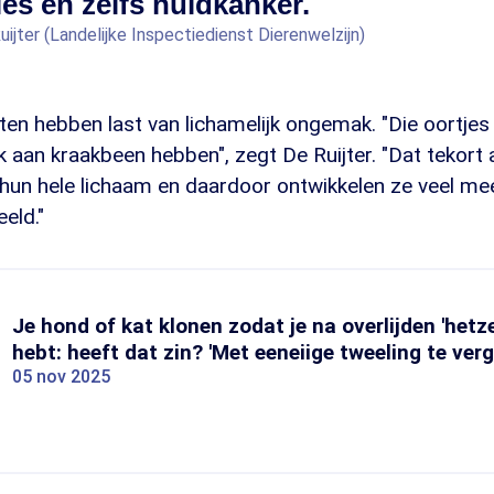
ies en zelfs huidkanker.
uijter (Landelijke Inspectiedienst Dierenwelzijn)
en hebben last van lichamelijk ongemak. "Die oortje
 aan kraakbeen hebben", zegt De Ruijter. "Dat tekort
hun hele lichaam en daardoor ontwikkelen ze veel me
eld."
Je hond of kat klonen zodat je na overlijden 'hetze
hebt: heeft dat zin? 'Met eeneiige tweeling te verge
05 nov 2025