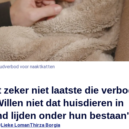
houdverbod voor naaktkatten
 zeker niet laatste die verb
Willen niet dat huisdieren in
d lijden onder hun bestaan'
0
Lieke Loman
Thirza Borgia