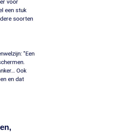
er voor
l een stuk
ndere soorten
nwelzijn: "Een
eschermen.
nker... Ook
ten en dat
en,