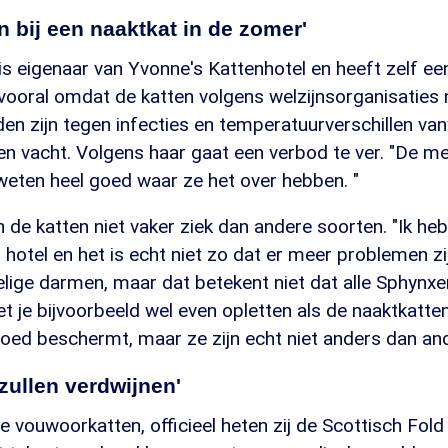
n bij een naaktkat in de zomer'
s eigenaar van Yvonne's Kattenhotel en heeft zelf ee
vooral omdat de katten volgens welzijnsorganisaties 
n zijn tegen infecties en temperatuurverschillen va
en vacht. Volgens haar gaat een verbod te ver. "De m
eten heel goed waar ze het over hebben. "
n de katten niet vaker ziek dan andere soorten. "Ik he
 hotel en het is echt niet zo dat er meer problemen zi
ige darmen, maar dat betekent niet dat alle Sphynxen g
 je bijvoorbeeld wel even opletten als de naaktkatte
goed beschermt, maar ze zijn echt niet anders dan and
zullen verdwijnen'
 vouwoorkatten, officieel heten zij de Scottisch Fold