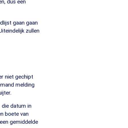
en, dus een
odlijst gaan gaan
teindelijk zullen
r niet gechipt
 iemand melding
jter.
r die datum in
een boete van
t een gemiddelde