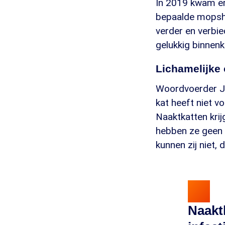
In 2019 kwam er
bepaalde mopsho
verder en verbie
gelukkig binnenk
Lichamelijk
Woordvoerder Jel
kat heeft niet v
Naaktkatten krij
hebben ze geen 
kunnen zij niet, 
Naakt