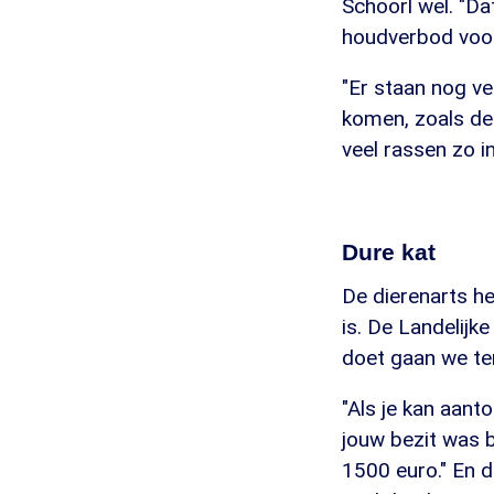
Schoorl wel. "D
houdverbod voor 
"Er staan nog ve
komen, zoals de 
veel rassen zo in
Dure kat
De dierenarts he
is. De Landelijk
doet gaan we ter
"Als je kan aant
jouw bezit was be
1500 euro." En d