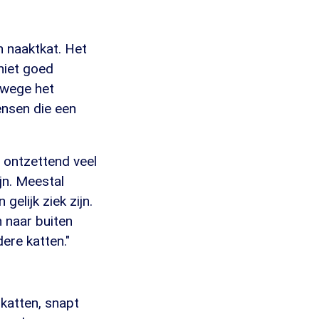
n naaktkat. Het
niet goed
nwege het
ensen die een
b ontzettend veel
jn. Meestal
elijk ziek zijn.
n naar buiten
ere katten."
 katten, snapt