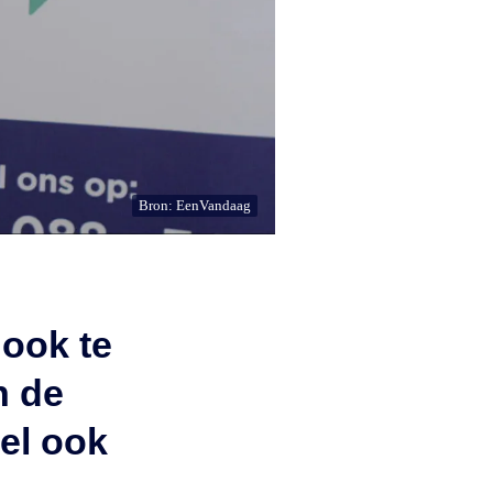
Bron: EenVandaag
 ook te
n de
eel ook