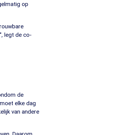
egelmatig op
trouwbare
, legt de co-
rondom de
 moet elke dag
elijk van andere
leven. Daarom