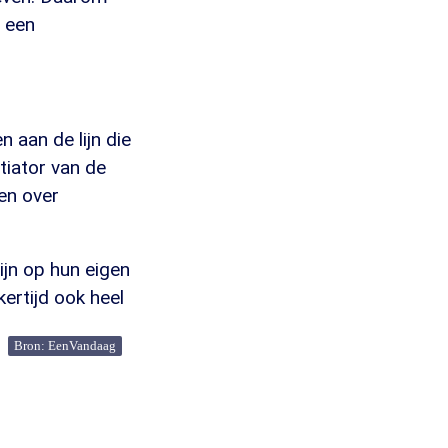
p een
 aan de lijn die
tiator van de
en over
jn op hun eigen
kertijd ook heel
Bron: EenVandaag