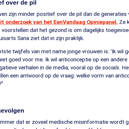
f over de pil
en zijn minder positief over de pil dan de generaties
it onderzoek van het EenVandaag Opiniepanel.
Ze k
et voorstellen dat het gezond is om dagelijks toegev
uisarts Sana ziet dat in zijn praktijk.
tste twijfels van met name jonge vrouwen is: 'Ik wil
jn niet goed voor me. Ik wil anticonceptie op een ander
egatieve verhalen in de media, vooral op de
socials
. H
illen een antwoord op de vraag: welke vorm van antic
?"
gevolgen
jammer dat er zoveel medische misinformatie wordt g