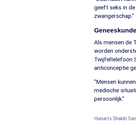
geeft seks in d
zwangerschap."
Geneeskundes
Als mensen de Tw
worden onderste
Twijfeltelefoon 
anticonceptie g
"Mensen kunnen 
medische situatie
persoonlijk."
Huisarts Shakib Sa