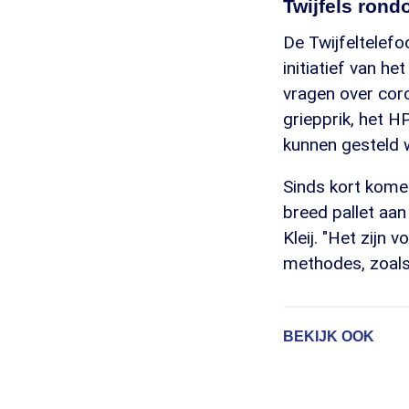
Twijfels rond
De Twijfeltelefo
initiatief van 
vragen over cor
griepprik, het 
kunnen gesteld 
Sinds kort komen
breed pallet aan
Kleij. "Het zijn 
methodes, zoals
BEKIJK OOK