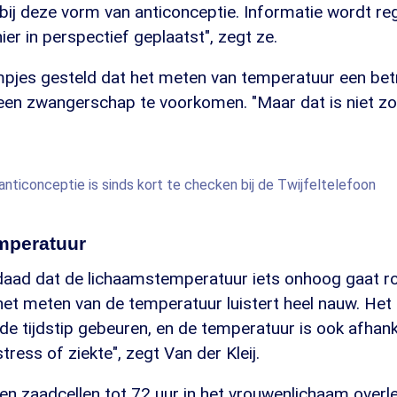
 bij deze vorm van anticonceptie. Informatie wordt r
er in perspectief geplaatst", zegt ze.
lmpjes gesteld dat het meten van temperatuur een be
en zwangerschap te voorkomen. "Maar dat is niet zo"
anticonceptie is sinds kort te checken bij de Twijfeltelefoon
mperatuur
rdaad dat de lichaamstemperatuur iets onhoog gaat 
het meten van de temperatuur luistert heel nauw. Het
de tijdstip gebeuren, en de temperatuur is ook afhank
tress of ziekte", zegt Van der Kleij.
en zaadcellen tot 72 uur in het vrouwenlichaam over