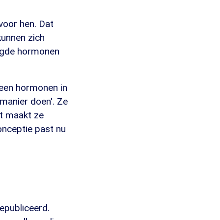
 voor hen. Dat
unnen zich
oegde hormonen
 geen hormonen in
e manier doen'. Ze
et maakt ze
onceptie past nu
epubliceerd.