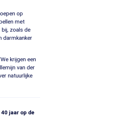
eroepen op
bellen met
bij, zoals de
an darmkanker
"We krijgen een
llemijn van der
ver natuurlijke
l 40 jaar op de