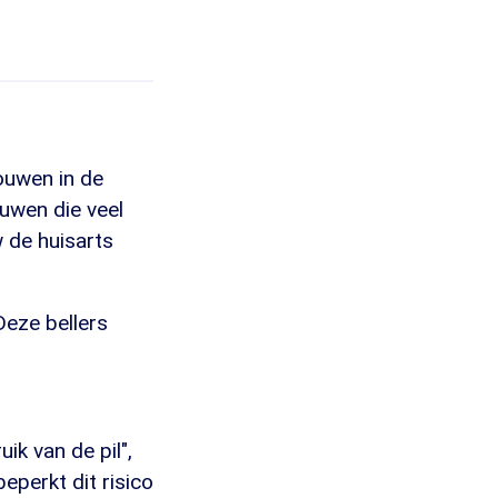
ouwen in de
ouwen die veel
w de huisarts
Deze bellers
ik van de pil",
eperkt dit risico