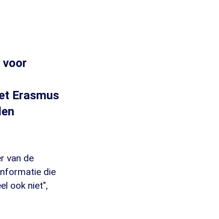
n voor
 het Erasmus
len
er van de
informatie die
l ook niet",