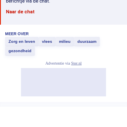
berichtje via de chat.
Naar de chat
MEER OVER
Zorg en leven
vlees
milieu
duurzaam
gezondheid
Advertentie via
Ster.nl