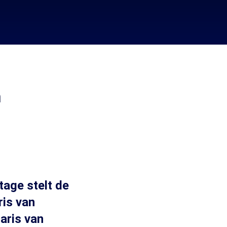
n
age stelt de
ris van
aris van