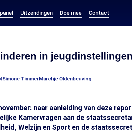
epanel
Uitzendingen
Doe mee
Contact
inderen in jeugdinstellinge
4
Simone Timmer
Marchje Oldenbeuving
vember: naar aanleiding van deze report
elijke Kamervragen aan de staatssecreta
eid, Welzijn en Sport en de staatssecret