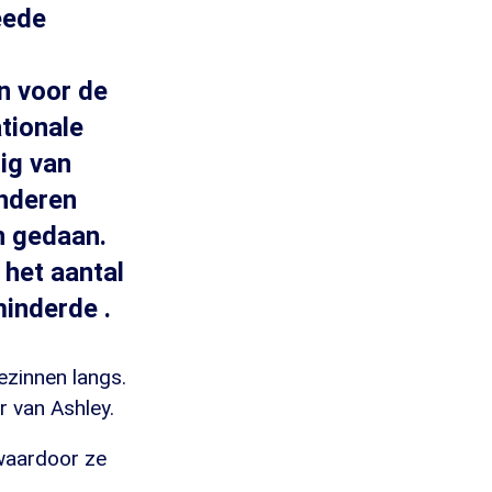
eede
n voor de
ationale
ig van
inderen
n gedaan.
 het aantal
minderde .
ezinnen langs.
 van Ashley.
 waardoor ze