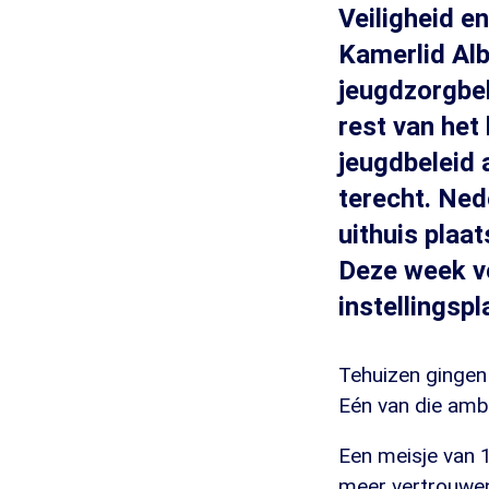
Veiligheid e
Kamerlid Alb
jeugdzorgbel
rest van het
jeugdbeleid 
terecht. Ne
uithuis plaa
Deze week ve
instellingsp
Tehuizen gingen
Eén van die amb
Een meisje van 1
meer vertrouwen