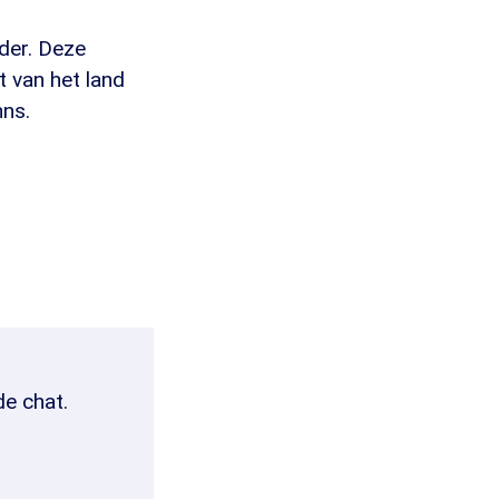
ader. Deze
t van het land
ns.
de chat.