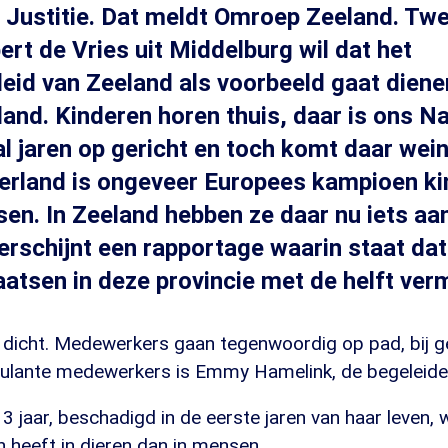
n Justitie. Dat meldt Omroep Zeeland. Tw
ert de Vries uit Middelburg wil dat het
eid van Zeeland als voorbeeld gaat diene
 land. Kinderen horen thuis, daar is ons N
al jaren op gericht en toch komt daar wein
derland is ongeveer Europees kampioen k
tsen. In Zeeland hebben ze daar nu iets aa
rschijnt een rapportage waarin staat dat
laatsen in deze provincie met de helft ver
 dicht. Medewerkers gaan tegenwoordig op pad, bij g
ulante medewerkers is Emmy Hamelink, de begeleider
3 jaar, beschadigd in de eerste jaren van haar leven,
 heeft in dieren dan in mensen.