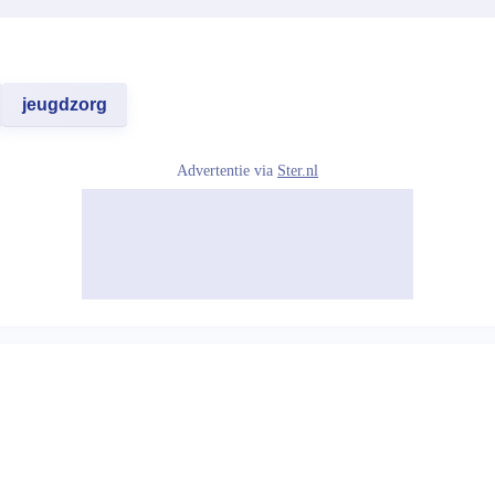
jeugdzorg
Advertentie via
Ster.nl