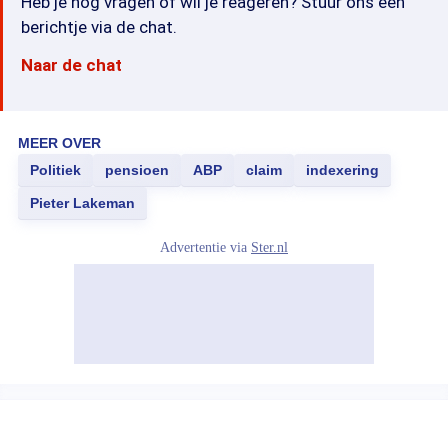
Heb je nog vragen of wil je reageren? Stuur ons een
berichtje via de chat.
Naar de chat
MEER OVER
Politiek
pensioen
ABP
claim
indexering
Pieter Lakeman
Advertentie via
Ster.nl