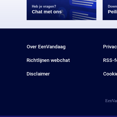
Heb je vragen?
Down
Chat met ons
Pei
Over EenVandaag
Priva
Richtlijnen webchat
RSS-f
Disclaimer
Cooki
EenVan