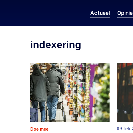
Actueel
Opini
indexering
09 feb 
Doe mee