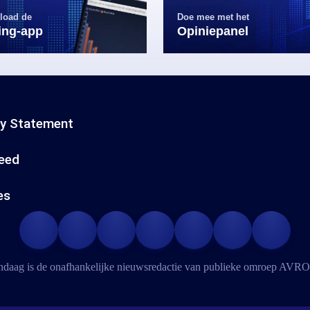
load de
Doe mee met het
ling-app
Opiniepanel
cy Statement
eed
es
daag is de onafhankelijke nieuwsredactie van publieke omroep
AVRO