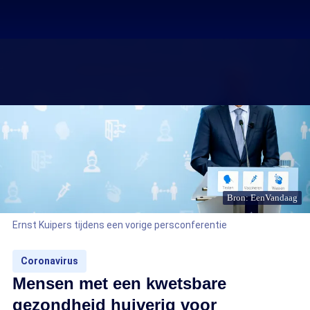
Bron: EenVandaag
Ernst Kuipers tijdens een vorige persconferentie
Coronavirus
Mensen met een kwetsbare
gezondheid huiverig voor