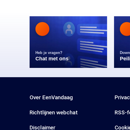
Heb je vragen?
Down
Chat met ons
Pei
Over EenVandaag
Priva
Richtlijnen webchat
RSS-f
Disclaimer
Cooki