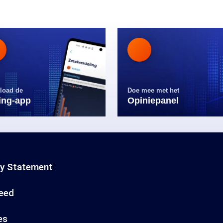
load de
Doe mee met het
ling-app
Opiniepanel
cy Statement
eed
es