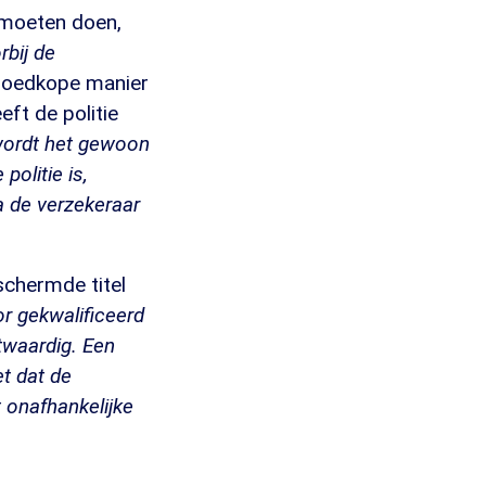
 moeten doen,
rbij de
 goedkope manier
eft de politie
 wordt het gewoon
politie is,
ia de verzekeraar
schermde titel
r gekwalificeerd
htwaardig. Een
et dat de
 onafhankelijke