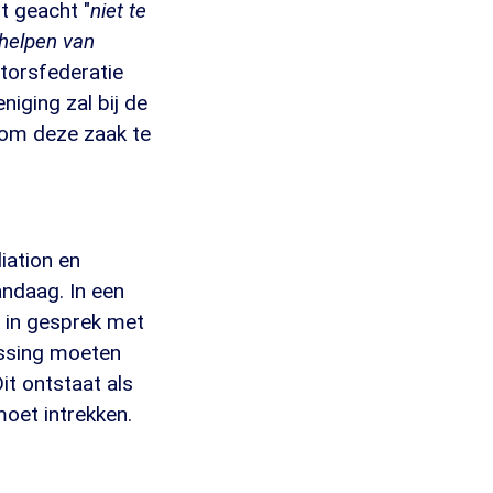
t geacht "
niet te
e helpen van
torsfederatie
niging zal bij de
n om deze zaak te
iation en
ndaag. In een
 in gesprek met
lossing moeten
Dit ontstaat als
oet intrekken.