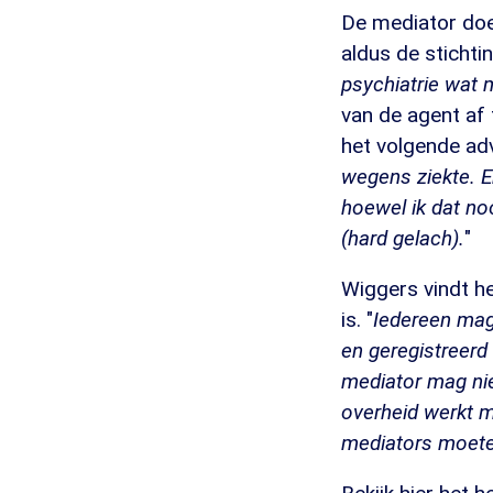
De mediator doet
aldus de stichti
psychiatrie wat m
van de agent af 
het volgende adv
wegens ziekte. En
hoewel ik dat noo
(hard gelach).
"
Wiggers vindt h
is. "
Iedereen ma
en geregistreerd 
mediator mag niet
overheid werkt m
mediators moete