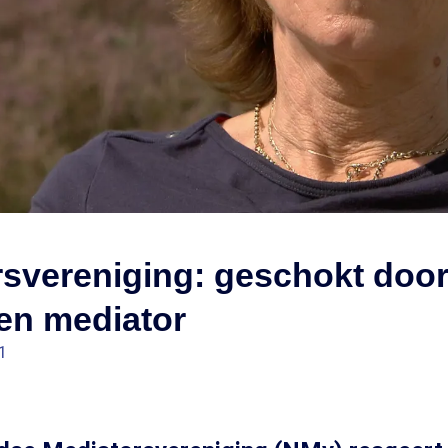
rsvereniging: geschokt doo
en mediator
1