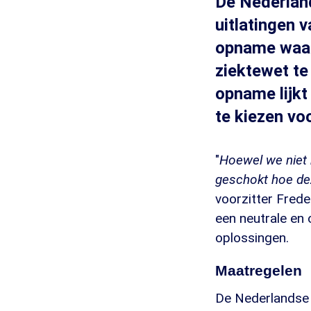
De Nederlan
uitlatingen 
opname waari
ziektewet te
opname lijkt 
te kiezen voo
"
Hoewel we niet 
geschokt hoe dez
voorzitter Fred
een neutrale en
oplossingen.
Maatregelen
De Nederlandse 