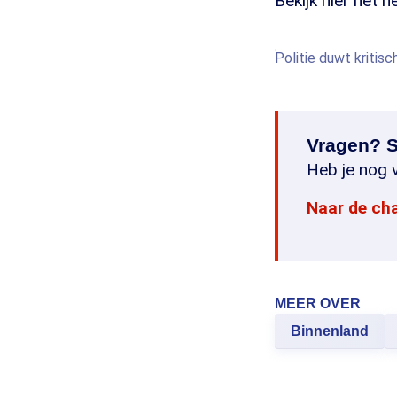
Bekijk hier het h
Politie duwt kritis
Vragen? S
Heb je nog v
Naar de ch
MEER OVER
Binnenland