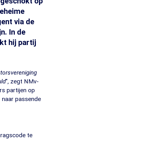
 geschokt op
 geheime
gent via de
n. In de
t hij partij
torsvereniging
uld
", zegt NMv-
s partijen op
n naar passende
dragscode te