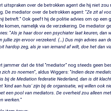
 uitspraken over de betrokken agent die hij niet zou
ng. De mediator over de betrokken agent: "
Ze zit al voo
ij betreft.
" Ook geeft hij de politie advies om op een
te komen, namelijk via de verzekering. De mediator ge
ies: "
Als je haar door een psychiater laat keuren, dan
 jullie zijn ervoor verzekerd. (…) Dus mijn advies aan de 
it hardop zeg, als je van iemand af wilt, doe het dan v
et jammer dat de titel "mediator" nog steeds geen be
g zich zo noemen
", aldus Wiggers: "
Indien deze mediato
is bij de Mediation federatie Nederland, dan is dit klac
 'kind aan huis' zijn bij de organisatie, wij willen ook ni
et een pool van mediators. De overheid zou alleen met
n werken.
"