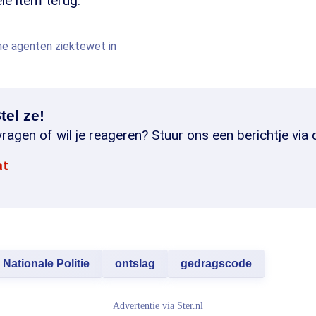
ele item terug:
che agenten ziektewet in
tel ze!
ragen of wil je reageren? Stuur ons een berichtje via 
at
Nationale Politie
ontslag
gedragscode
Advertentie via
Ster.nl