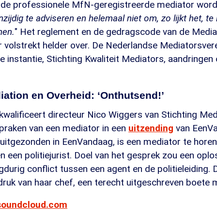
 de professionele MfN-geregistreerde mediator word
nzijdig te adviseren en helemaal niet om, zo lijkt het, t
men.
" Het reglement en de gedragscode van de Media
r volstrekt helder over. De Nederlandse Mediatorsvere
e instantie, Stichting Kwaliteit Mediators, aandringe
iation en Overheid: ‘Onthutsend!’
 kwalificeert directeur Nico Wiggers van Stichting Med
spraken van een mediator in een
uitzending
van EenVa
uitgezonden in EenVandaag, is een mediator te horen
en een politiejurist. Doel van het gesprek zou een op
gdurig conflict tussen een agent en de politieleiding. 
ruk van haar chef, een terecht uitgeschreven boete m
.soundcloud.com