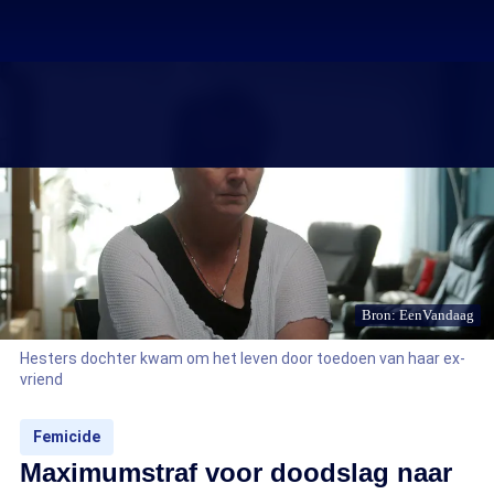
Bron: EenVandaag
Hesters dochter kwam om het leven door toedoen van haar ex-
vriend
Femicide
Maximumstraf voor doodslag naar