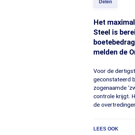
Delen
Het maximale
Steel is ber
boetebedrag 
melden de O
Voor de dertigst
geconstateerd b
zogenaamde 'zwar
controle krijgt.
de overtredinge
LEES OOK