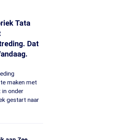
riek Tata
t
treding. Dat
Vandaag.
reding
n te maken met
 in onder
oek gestart naar
jk aan Zee