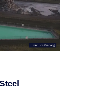
Bron: EenVandaag
Steel