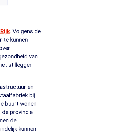
Rijk
. Volgens de
r te kunnen
 over
 gezondheid van
het stilleggen
astructuur en
taalfabriek bij
 de buurt wonen
 de provincie
nnen de
ndelijk kunnen