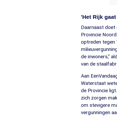
'Het Rijk gaat
Daarnaast doet d
Provincie Noord
optreden tegen T
milieuvergunning
de inwoners," al
van de staalfabri
Aan EenVandaag l
Waterstaat weten
de Provincie lig
zich zorgen make
om stevigere ma
vergunningen aa