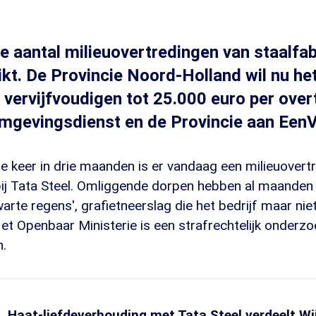
 aantal milieuovertredingen van staalfab
eikt. De Provincie Noord-Holland wil nu he
vervijfvoudigen tot 25.000 euro per over
mgevingsdienst en de Provincie aan Een
e keer in drie maanden is er vandaag een milieuovert
ij Tata Steel. Omliggende dorpen hebben al maande
te regens', grafietneerslag die het bedrijf maar niet
 Het Openbaar Ministerie is een strafrechtelijk onderz
n.
Haat-liefdeverhouding met Tata Steel verdeelt Wi