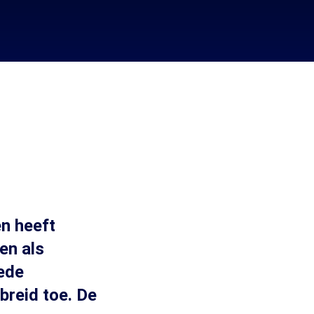
en heeft
en als
eede
breid toe. De