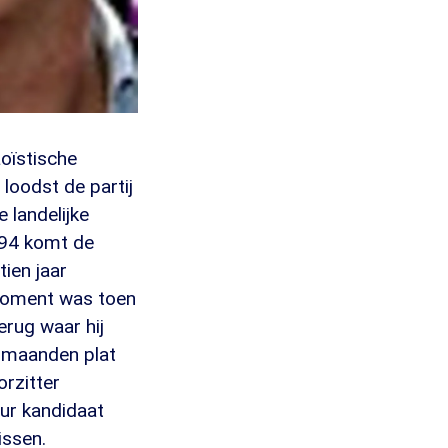
aoïstische
 loodst de partij
 landelijke
994 komt de
tien jaar
 moment was toen
erug waar hij
r maanden plat
orzitter
ur kandidaat
issen.