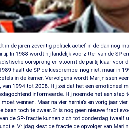
t in de jaren zeventig politiek actief in de dan nog m
rtij. In 1988 wordt hij landelijk voorzitter van de SP en
ïstische oorsprong en stoomt de partij klaar voor de
 1989 haalt de SP de kiesdrempel nog niet, maar in 1
zetels in de kamer. Vervolgens wordt Marijnissen veer
r, van 1994 tot 2008. Hij zei dat het een emotioneel
insdagochtend informeerde. Hij noemde het een stap t
 moet wennen. Maar na vier hernia's en vorig jaar vie
 de baan toch te zwaar.Er is nog geen nieuwe fractievo
van de SP-fractie kunnen zich tot donderdag twaalf u
unctie. Vrijdag kiest de fractie de opvolger van Marijn