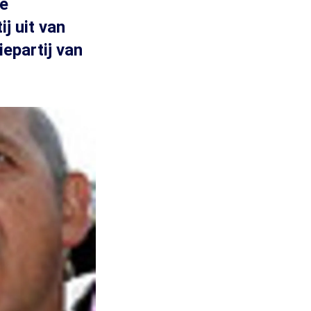
de
ij uit van
iepartij van