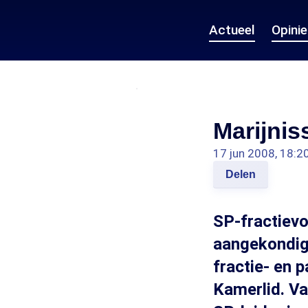
Actueel
Opini
Marijnis
17 jun 2008, 18:2
Delen
SP-fractievo
aangekondig
fractie- en p
Kamerlid. Va