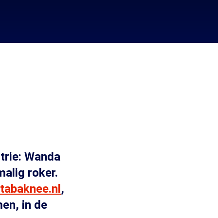
strie: Wanda
alig roker.
tabaknee.nl
,
en, in de