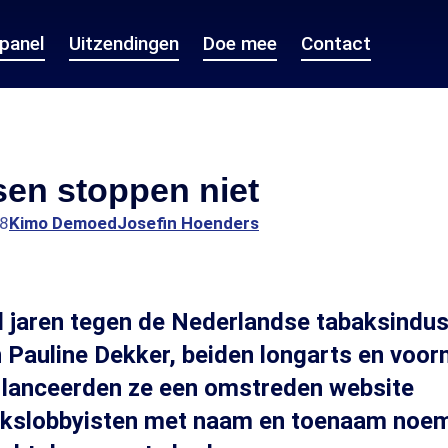
epanel
Uitzendingen
Doe mee
Contact
sen stoppen niet
28
Kimo Demoed
Josefin Hoenders
al jaren tegen de Nederlandse tabaksindu
 Pauline Dekker, beiden longarts en voorm
 lanceerden ze een omstreden website
akslobbyisten met naam en toenaam noem