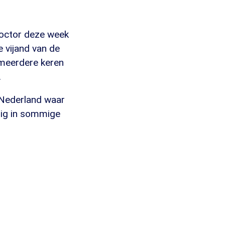
roctor deze week
e vijand van de
 meerdere keren
.
 Nederland waar
dig in sommige