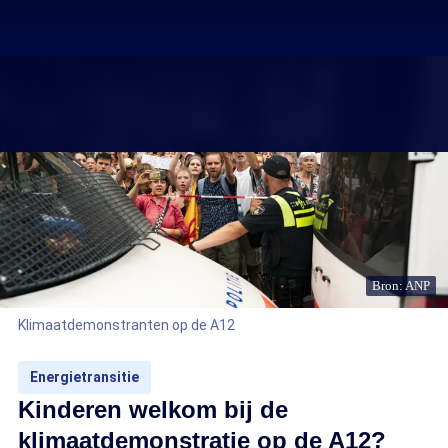
Bron: ANP
Klimaatdemonstranten op de A12
Energietransitie
Kinderen welkom bij de
klimaatdemonstratie op de A12?