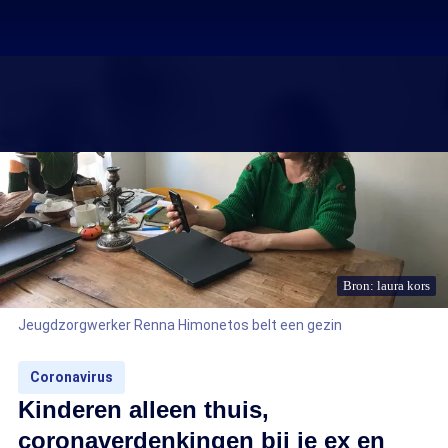
Bron: laura kors
Jeugdzorgwerker Renna Himonetos belt een gezin
Coronavirus
Kinderen alleen thuis,
coronaverdenkingen bij je ex en