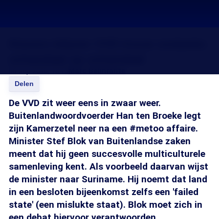
Kiezers blijven VVD trouw ondanks
schandaal op schandaal
06 sep 2018, 18:15
Marc Belinfante
Delen
De VVD zit weer eens in zwaar weer.
Buitenlandwoordvoerder Han ten Broeke legt
zijn Kamerzetel neer na een #metoo affaire.
Minister Stef Blok van Buitenlandse zaken
meent dat hij geen succesvolle multiculturele
samenleving kent. Als voorbeeld daarvan wijst
de minister naar Suriname. Hij noemt dat land
in een besloten bijeenkomst zelfs een 'failed
state' (een mislukte staat). Blok moet zich in
een debat hiervoor verantwoorden.