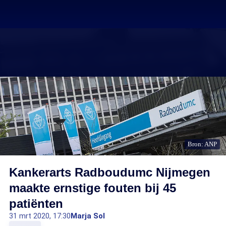
Bron: ANP
Kankerarts Radboudumc Nijmegen
maakte ernstige fouten bij 45
patiënten
31 mrt 2020, 17:30
Marja Sol