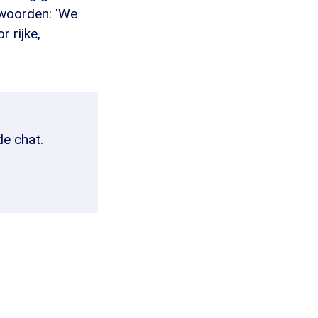
 woorden: 'We
 rijke,
de chat.