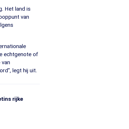
. Het land is
nooppunt van
olgens
ternationale
e echtgenote of
e van
", legt hij uit.
ins rijke