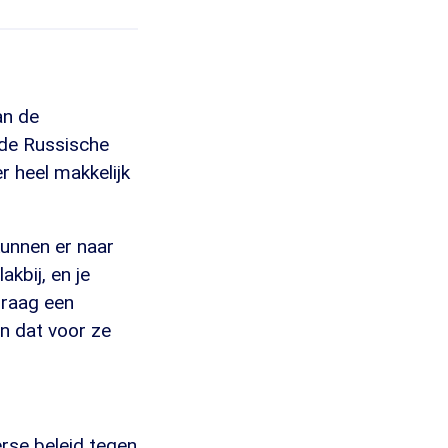
an de
 de Russische
r heel makkelijk
kunnen er naar
akbij, en je
graag een
an dat voor ze
erse beleid tegen