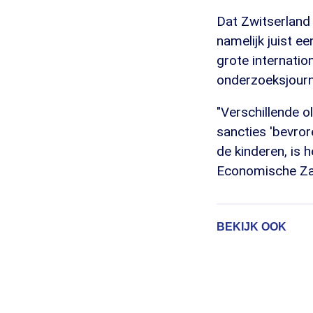
Dat Zwitserland 
namelijk juist e
grote internatio
onderzoeksjourna
"Verschillende ol
sancties 'bevro
de kinderen, is h
Economische Zake
BEKIJK OOK