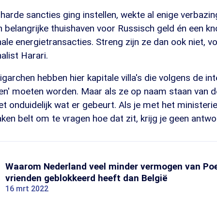
harde sancties ging instellen, wekte al enige verbazing
en belangrijke thuishaven voor Russisch geld én een k
nale energietransacties. Streng zijn ze dan ook niet, v
list Harari.
igarchen hebben hier kapitale villa's die volgens de in
ren' moeten worden. Maar als ze op naam staan van d
et onduidelijk wat er gebeurt. Als je met het ministeri
n belt om te vragen hoe dat zit, krijg je geen antwoord
Waarom Nederland veel minder vermogen van Poet
vrienden geblokkeerd heeft dan België
16 mrt 2022