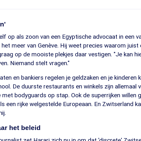
n'
elf op als zoon van een Egyptische advocaat in een v
n het meer van Genève. Hij weet precies waarom juist
graag op de mooiste plekjes daar vestigen. "Je kan hie
even. Niemand stelt vragen."
ten en bankiers regelen je geldzaken en je kinderen 
ool. De duurste restaurants en winkels zijn allemaal vl
e met bodyguards op stap. Ook de superrijken willen 
als een rijke welgestelde Europeaan. En Zwitserland k
ij.
ar het beleid
urnalist zet Harari zich nu in om dat 'discrete' Zwits