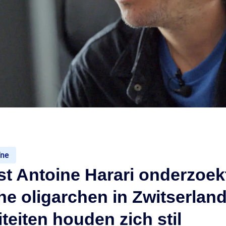
ïne
st Antoine Harari onderzoekt
e oligarchen in Zwitserland
iteiten houden zich stil