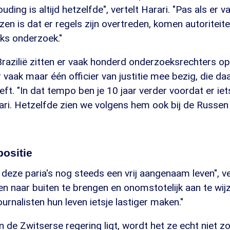
ding is altijd hetzelfde", vertelt Harari. "Pas als er v
en is dat er regels zijn overtreden, komen autoriteiten
jks onderzoek."
Brazilië zitten er vaak honderd onderzoeksrechters op
r vaak maar één officier van justitie mee bezig, die d
ft. "In dat tempo ben je 10 jaar verder voordat er iet
ari. Hetzelfde zien we volgens hem ook bij de Russen
ositie
 deze paria's nog steeds een vrij aangenaam leven", ver
en naar buiten te brengen en onomstotelijk aan te wijz
urnalisten hun leven ietsje lastiger maken."
n de Zwitserse regering ligt, wordt het ze echt niet z