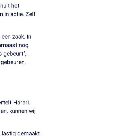
anuit het
 in actie. Zelf
 een zaak. In
aarnaast nog
s gebeurt",
 gebeuren.
telt Harari.
en, kunnen wij
o lastig gemaakt