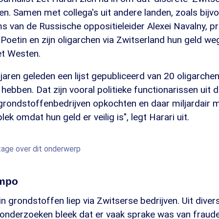
den. Samen met collega's uit andere landen, zoals bijv
van de Russische oppositieleider Alexei Navalny, pro
Poetin en zijn oligarchen via Zwitserland hun geld we
het Westen.
 jaren geleden een lijst gepubliceerd van 20 oligarchen
hebben. Dat zijn vooral politieke functionarissen uit de
grondstoffenbedrijven opkochten en daar miljardair 
k omdat hun geld er veilig is", legt Harari uit.
rtage over dit onderwerp
mpo
in grondstoffen liep via Zwitserse bedrijven. Uit dive
 onderzoeken bleek dat er vaak sprake was van fraud