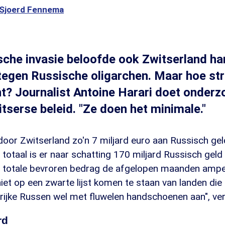
Sjoerd Fennema
che invasie beloofde ook Zwitserland ha
n tegen Russische oligarchen. Maar hoe str
t? Journalist Antoine Harari doet onderzo
itserse beleid. "Ze doen het minimale."
 door Zwitserland zo'n 7 miljard euro aan Russisch ge
in totaal is er naar schatting 170 miljard Russisch geld 
t totale bevroren bedrag de afgelopen maanden ampe
niet op een zwarte lijst komen te staan van landen die
ijke Russen wel met fluwelen handschoenen aan", vert
rd