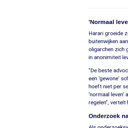
'Normaal leve
Harari groeide z
buitenwijken aa
oligarchen zich 
in anonimiteit l
"De beste advoca
een 'gewone' sch
hoeft niet per s
'normaal leven' 
regelen", vertelt h
Onderzoek na
Als onderzoeksjo