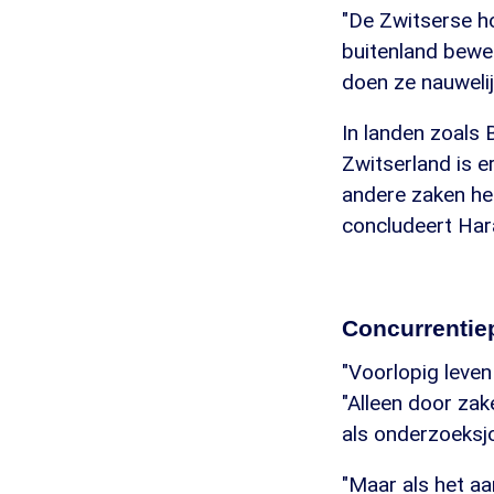
"De Zwitserse hou
buitenland bewez
doen ze nauweli
In landen zoals 
Zwitserland is e
andere zaken hee
concludeert Har
Concurrentiep
"Voorlopig leven
"Alleen door zak
als onderzoeksjo
"Maar als het aa