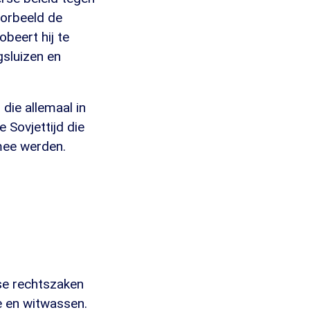
oorbeeld de
beert hij te
gsluizen en
 die allemaal in
 Sovjettijd die
mee werden.
rse rechtszaken
e en witwassen.