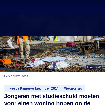
Bron: ANP
Een bouwplaats
Tweede Kamerverkiezingen 2021
Wooncrisis
Jongeren met studieschuld moeten
voor eigen woning hopen op de