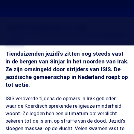
Jezidi’s bedreigd in Irak
11 aug 2014, 18:15
Channah Durlacher
Esther Eikelenboom
Delen
Tienduizenden jezidi's zitten nog steeds vast
in de bergen van Sinjar in het noorden van Irak.
Ze zijn omsingeld door strijders van ISIS. De
jezidische gemeenschap in Nederland roept op
tot actie.
ISIS veroverde tijdens de opmars in Irak gebieden
waar de Koerdisch sprekende religieuze minderheid
woont. Ze legden hen een ultimatum op: verplicht
bekeren tot de islam, op straffe van de dood. Jezidi's
sloegen massaal op de vlucht. Velen kwamen vast te