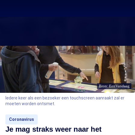
Bron: EenVandaag
Iedere keer als een bezoeker een touchscreen aanraakt zal er
moeten worden ontsmet.
Coronavirus
Je mag straks weer naar het