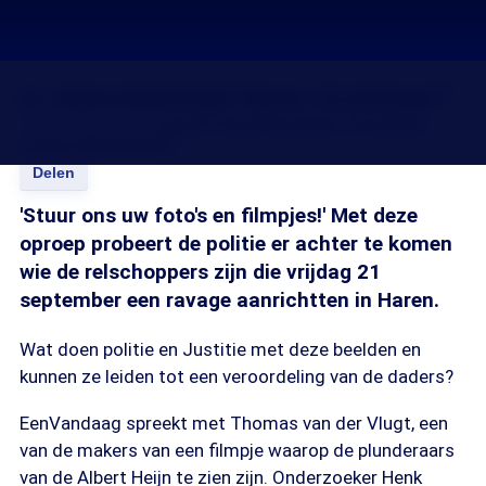
Is videomateriaal Haren bruikbaar?
24 sep 2012, 18:15
Josefin Hoenders
Guido Vermeulen
Esther Eikelenboom
Delen
'Stuur ons uw foto's en filmpjes!' Met deze
oproep probeert de politie er achter te komen
wie de relschoppers zijn die vrijdag 21
september een ravage aanrichtten in Haren.
Wat doen politie en Justitie met deze beelden en
kunnen ze leiden tot een veroordeling van de daders?
EenVandaag spreekt met Thomas van der Vlugt, een
van de makers van een filmpje waarop de plunderaars
van de Albert Heijn te zien zijn. Onderzoeker Henk