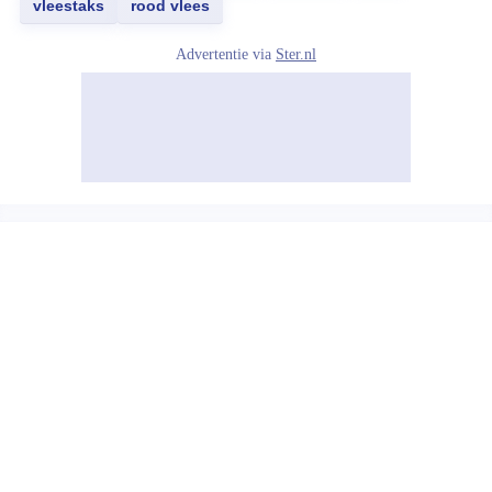
vleestaks
rood vlees
Advertentie via
Ster.nl