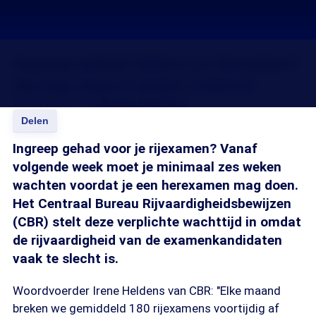
Ingreep gehad tijdens je rijexamen?
Ga nog maar 6 weken oefenen
22 okt 2018, 18:15
Josefin Hoenders
Delen
Ingreep gehad voor je rijexamen? Vanaf
volgende week moet je minimaal zes weken
wachten voordat je een herexamen mag doen.
Het Centraal Bureau Rijvaardigheidsbewijzen
(CBR) stelt deze verplichte wachttijd in omdat
de rijvaardigheid van de examenkandidaten
vaak te slecht is.
Woordvoerder Irene Heldens van CBR: "Elke maand
breken we gemiddeld 180 rijexamens voortijdig af