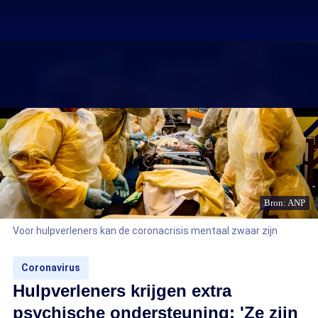
Bron: ANP
Voor hulpverleners kan de coronacrisis mentaal zwaar zijn
Coronavirus
Hulpverleners krijgen extra
psychische ondersteuning: 'Ze zijn