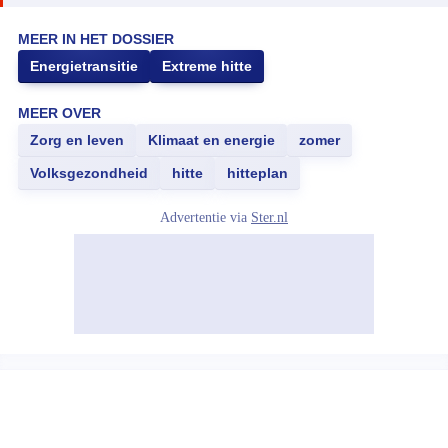
MEER IN HET DOSSIER
Energietransitie
Extreme hitte
MEER OVER
Zorg en leven
Klimaat en energie
zomer
Volksgezondheid
hitte
hitteplan
Advertentie via
Ster.nl