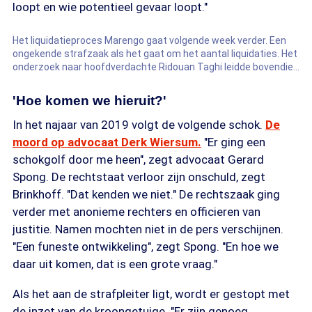
loopt en wie potentieel gevaar loopt."
Het liquidatieproces Marengo gaat volgende week verder. Een
ongekende strafzaak als het gaat om het aantal liquidaties. Het
onderzoek naar hoofdverdachte Ridouan Taghi leidde bovendien
tot gewelddadige wraakacties. Een overzicht tot nu toe.
'Hoe komen we hieruit?'
In het najaar van 2019 volgt de volgende schok.
De
moord op advocaat Derk Wiersum.
"Er ging een
schokgolf door me heen", zegt advocaat Gerard
Spong. De rechtstaat verloor zijn onschuld, zegt
Brinkhoff. "Dat kenden we niet." De rechtszaak ging
verder met anonieme rechters en officieren van
justitie. Namen mochten niet in de pers verschijnen.
"Een funeste ontwikkeling", zegt Spong. "En hoe we
daar uit komen, dat is een grote vraag."
Als het aan de strafpleiter ligt, wordt er gestopt met
de inzet van de kroongetuige. "Er zijn genoeg