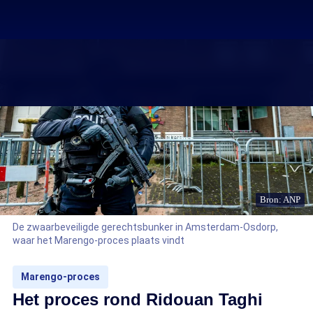
Bron: ANP
De zwaarbeveiligde gerechtsbunker in Amsterdam-Osdorp,
waar het Marengo-proces plaats vindt
Marengo-proces
Het proces rond Ridouan Taghi