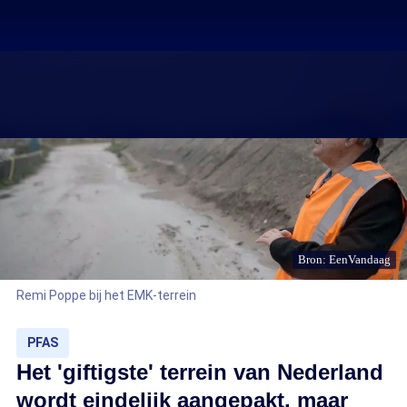
Bron: EenVandaag
Remi Poppe bij het EMK-terrein
PFAS
Het 'giftigste' terrein van Nederland
wordt eindelijk aangepakt, maar