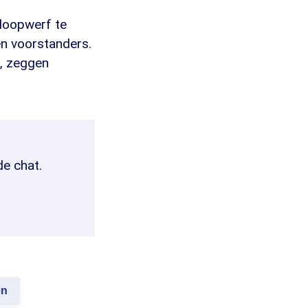
loopwerf te
n voorstanders.
, zeggen
de chat.
en