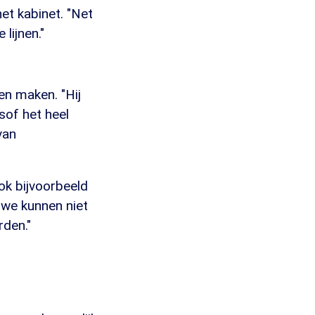
et kabinet. "Net
lijnen."
n maken. "Hij
sof het heel
van
ok bijvoorbeeld
 we kunnen niet
rden."