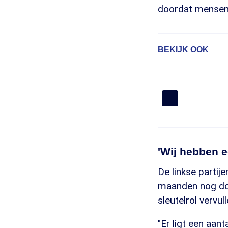
doordat mensen 
BEKIJK OOK
'Wij hebben e
De linkse partij
maanden nog doo
sleutelrol vervul
"Er ligt een aan