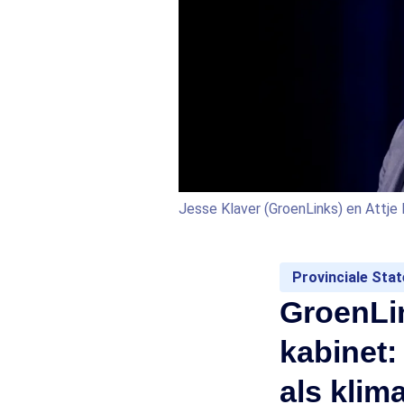
Jesse Klaver (GroenLinks) en Attje
Provinciale Sta
GroenLi
kabinet:
als klim