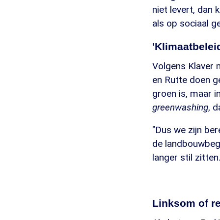
niet levert, dan
als op sociaal g
'Klimaatbeleid
Volgens Klaver 
en Rutte doen g
groen is, maar in
greenwashing
, d
"Dus we zijn be
de landbouwbegro
langer stil zitt
Linksom of r