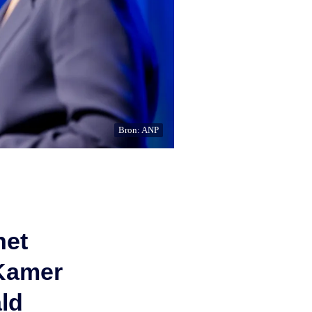
Bron: ANP
het
 Kamer
ld