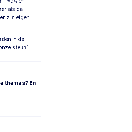
en PvdA en
er als de
er zijn eigen
rden in de
 onze steun."
e thema's? En