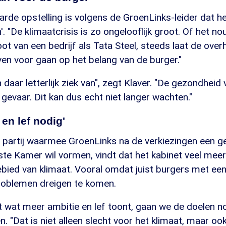
rde opstelling is volgens de GroenLinks-leider dat he
'. "De klimaatcrisis is zo ongelooflijk groot. Of het 
oot van een bedrijf als Tata Steel, steeds laat de ove
ven voor gaan op het belang van de burger."
aar letterlijk ziek van", zegt Klaver. "De gezondheid
gevaar. Dit kan dus echt niet langer wachten."
 en lef nodig'
 partij waarmee GroenLinks na de verkiezingen een g
rste Kamer wil vormen, vindt dat het kabinet veel me
bied van klimaat. Vooral omdat juist burgers met ee
problemen dreigen te komen.
et wat meer ambitie en lef toont, gaan we de doelen no
en. "Dat is niet alleen slecht voor het klimaat, maar oo