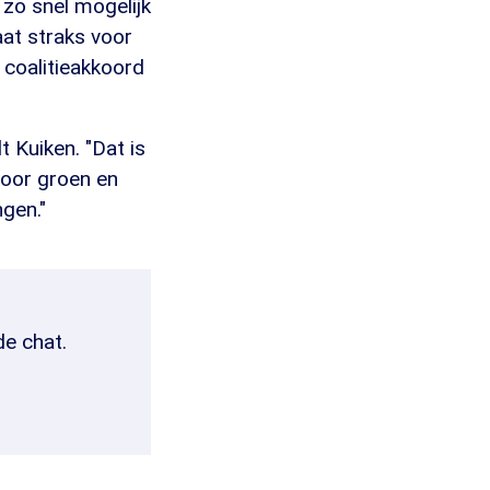
 zo snel mogelijk
aat straks voor
 coalitieakkoord
t Kuiken. "Dat is
 voor groen en
ngen."
de chat.