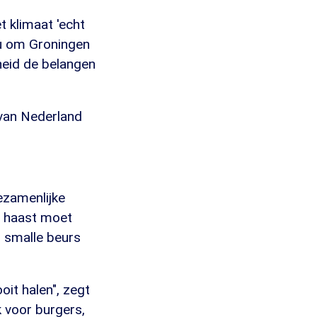
t klimaat 'echt
nou om Groningen
rheid de belangen
 van Nederland
ezamenlijke
er haast moet
n smalle beurs
oit halen", zegt
k voor burgers,