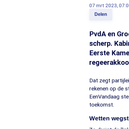
07 mrt 2023, 07:
Delen
PvdA en Groe
scherp. Kabi
Eerste Kamer
regeerakkoo
Dat zegt partijl
rekenen op de st
EenVandaag stell
toekomst.
Wetten wegs