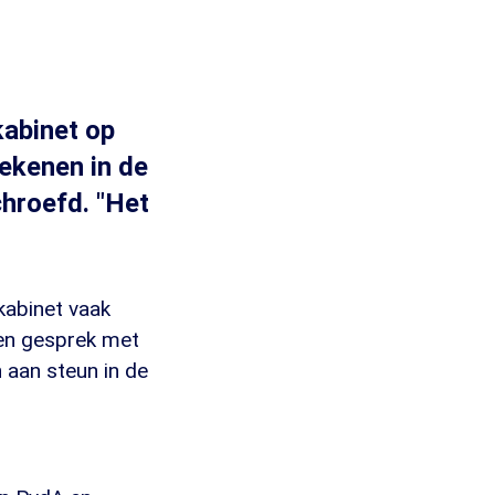
kabinet op
rekenen in de
hroefd. "Het
kabinet vaak
een gesprek met
 aan steun in de