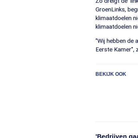
Zo dreigt de 'li
GroenLinks, beg
klimaatdoelen ni
klimaatdoelen ni
"Wij hebben de 
Eerste Kamer", ze
BEKIJK OOK
'Bedrijven ga