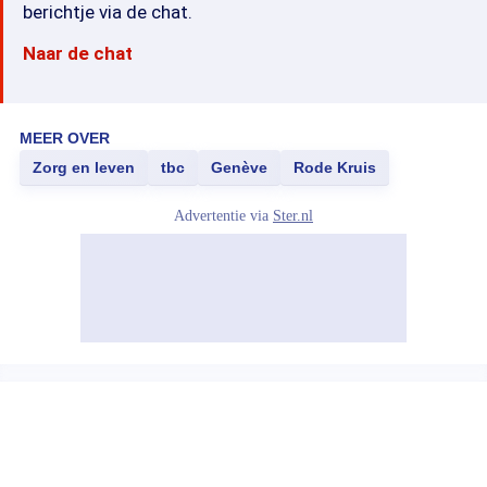
berichtje via de chat.
Naar de chat
MEER OVER
Zorg en leven
tbc
Genève
Rode Kruis
Advertentie via
Ster.nl