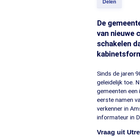
Delen
De gemeenter
van nieuwe 
schakelen da
kabinetsform
Sinds de jaren 
geleidelijk toe.
gemeenten een i
eerste namen va
verkenner in Am
informateur in 
Vraag uit Utr