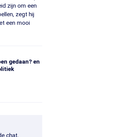
id zijn om een
len, zegt hij
het een mooi
bben gedaan? en
litiek
de chat.