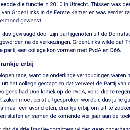
eedde die functie in 2010 in Utrecht. Thissen was des
r van GroenLinks in de Eerste Kamer en was eerder ra
oermond geweest.
 klus gevraagd door zijn partijgenoten uit de Domstad
geworden na de verkiezingen. GroenLinks wilde dat T
e partij een college kon vormen met PvdA en D66.
rankje erbij
lopen race, want de onderlinge verhoudingen waren n
uit het college gestapt en dat verweet de Partij van 
olgens had D66 kritiek op de PvdA, vond die te regen
t zaken moet eerst uitgesproken worden, dus jullie ga
s maar een avond eten, drankje erbij, om uit te zoeken 
nen sluiten en samen de komende vier jaar aan de toe
dat de drie fractievoorzitters wilden gaan onderhan