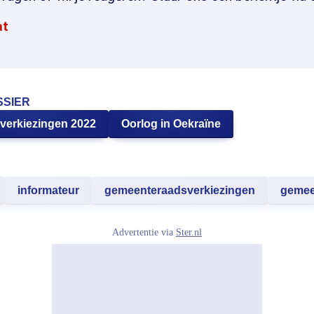
at
SSIER
erkiezingen 2022
Oorlog in Oekraïne
informateur
gemeenteraadsverkiezingen
gemee
Advertentie via
Ster.nl