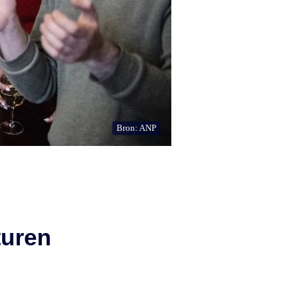
Bron: ANP
turen