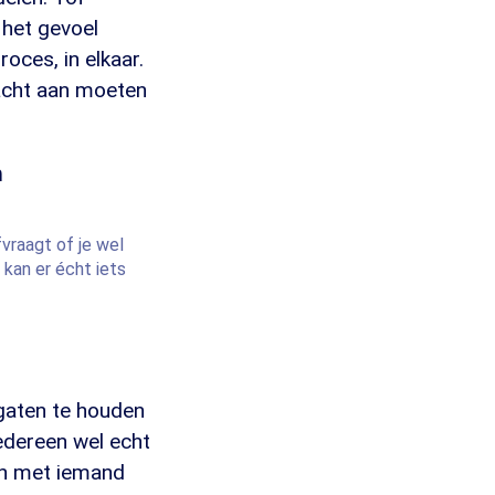
 het gevoel
oces, in elkaar.
acht aan moeten
n
fvraagt of je wel
kan er écht iets
 gaten te houden
iedereen wel echt
ven met iemand