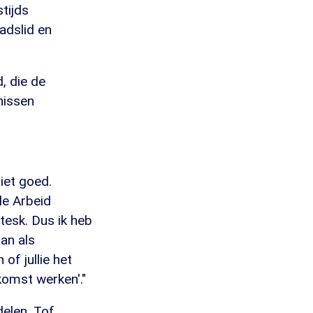
tijds
adslid en
, die de
hissen
iet goed.
de Arbeid
tesk. Dus ik heb
an als
of jullie het
komst werken'."
delen. Tof