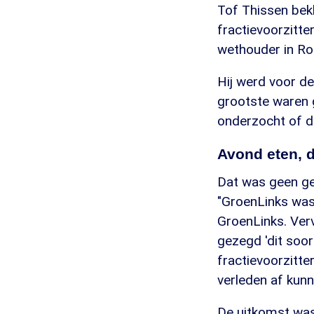
Tof Thissen bekl
fractievoorzitte
wethouder in R
Hij werd voor de
grootste waren 
onderzocht of d
Avond eten, d
Dat was geen ge
"GroenLinks was 
GroenLinks. Verv
gezegd 'dit soor
fractievoorzitter
verleden af kun
De uitkomst was 