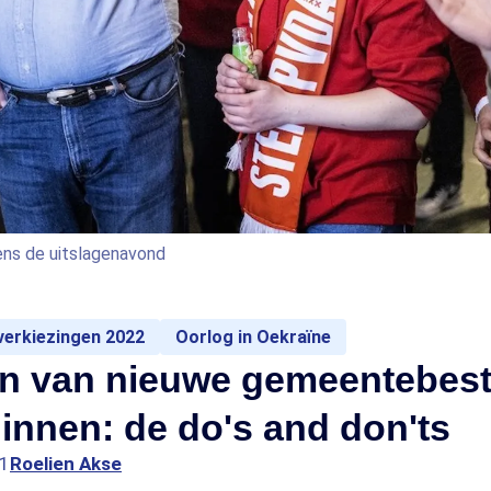
ens de uitslagenavond
erkiezingen 2022
Oorlog in Oekraïne
n van nieuwe gemeentebes
innen: de do's and don'ts
51
Roelien Akse