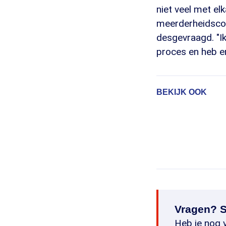
niet veel met el
meerderheidscol
desgevraagd. "Ik
proces en heb er
BEKIJK OOK
Vragen? S
Heb je nog v