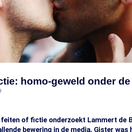
fictie: homo-geweld onder de
0
k feiten of fictie onderzoekt Lammert de B
llende bewering in de media. Gister was 