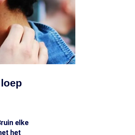
 loep
ruin elke
het het