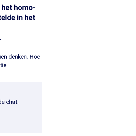
n het homo-
elde in het
.
ien denken. Hoe
ie.
de chat.