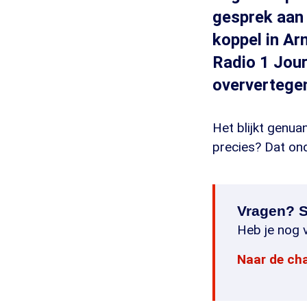
gesprek aan
koppel in Ar
Radio 1 Jou
oververtege
Het blijkt genu
precies? Dat ond
Vragen? S
Heb je nog v
Naar de ch