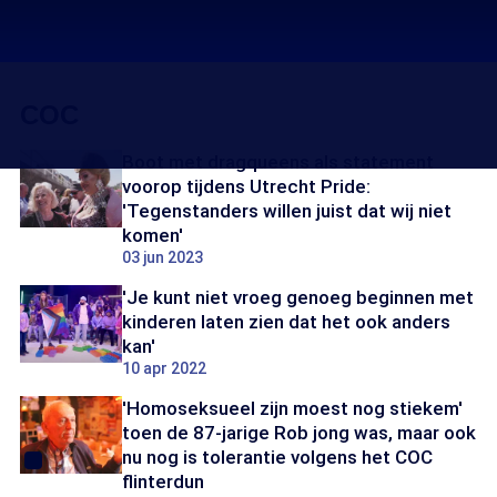
COC
Boot met dragqueens als statement
voorop tijdens Utrecht Pride:
'Tegenstanders willen juist dat wij niet
komen'
03 jun 2023
'Je kunt niet vroeg genoeg beginnen met
kinderen laten zien dat het ook anders
kan'
10 apr 2022
'Homoseksueel zijn moest nog stiekem'
toen de 87-jarige Rob jong was, maar ook
nu nog is tolerantie volgens het COC
flinterdun