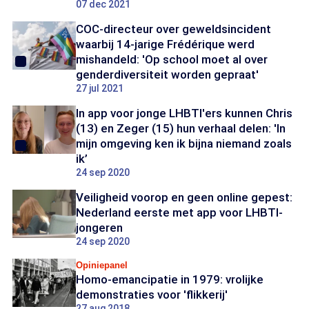
07 dec 2021
COC-directeur over geweldsincident
waarbij 14-jarige Frédérique werd
mishandeld: 'Op school moet al over
genderdiversiteit worden gepraat'
27 jul 2021
In app voor jonge LHBTI'ers kunnen Chris
(13) en Zeger (15) hun verhaal delen: 'In
mijn omgeving ken ik bijna niemand zoals
ik’
24 sep 2020
Veiligheid voorop en geen online gepest:
Nederland eerste met app voor LHBTI-
jongeren
24 sep 2020
Opiniepanel
Homo-emancipatie in 1979: vrolijke
demonstraties voor 'flikkerij'
27 aug 2018