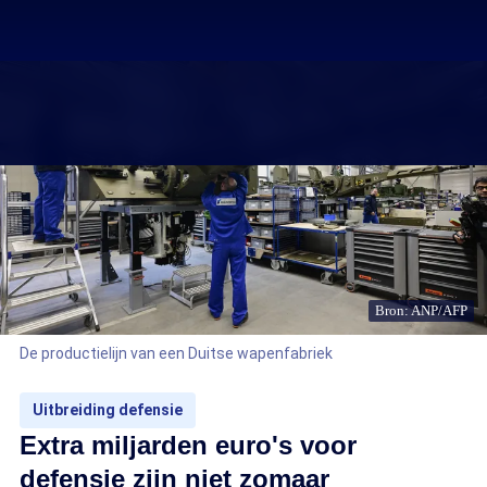
Bron: ANP/AFP
De productielijn van een Duitse wapenfabriek
Uitbreiding defensie
Extra miljarden euro's voor
defensie zijn niet zomaar