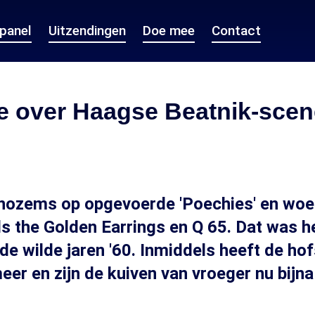
epanel
Uitzendingen
Doe mee
Contact
e over Haagse Beatnik-scen
 nozems op opgevoerde 'Poechies' en woe
s the Golden Earrings en Q 65. Dat was h
de wilde jaren '60. Inmiddels heeft de ho
eer en zijn de kuiven van vroeger nu bijn