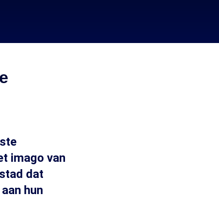
e
ste
et imago van
fstad dat
a aan hun