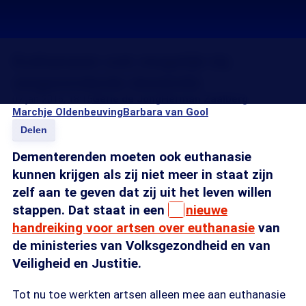
Euthanasie ook mogelijk bij
vergevorderde dementie
07 jan 2016, 18:15
Gerie de Jong
Herman Zaalberg
Marchje Oldenbeuving
Barbara van Gool
Delen
Dementerenden moeten ook euthanasie
kunnen krijgen als zij niet meer in staat zijn
zelf aan te geven dat zij uit het leven willen
stappen. Dat staat in een
nieuwe
handreiking voor artsen over euthanasie
van
de ministeries van Volksgezondheid en van
Veiligheid en Justitie.
Tot nu toe werkten artsen alleen mee aan euthanasie