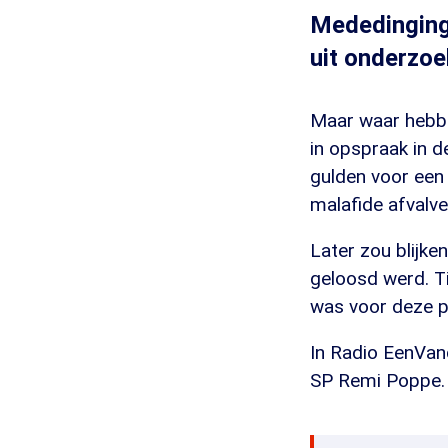
Mededinging 
uit onderzoe
Maar waar hebbe
in opspraak in d
gulden voor een 
malafide afvalv
Later zou blijk
geloosd werd. T
was voor deze pr
In Radio EenVan
SP Remi Poppe. 