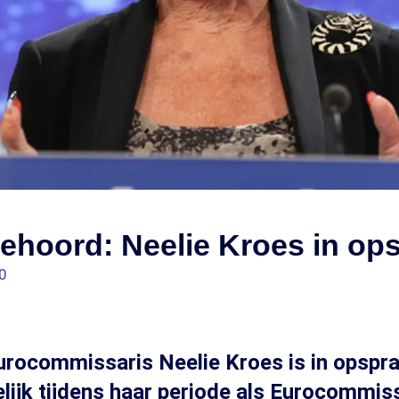
ehoord: Neelie Kroes in op
0
rocommissaris Neelie Kroes is in opspra
ijk tijdens haar periode als Eurocommis