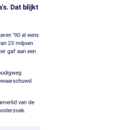
. Dat blijkt
aren '90 al eens
van 23 miljoen
ter gaf aan een
voudigweg
 gewaarschuwd
amerlid van de
 onderzoek.