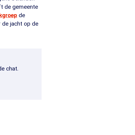
eft de gemeente
kgroep
de
r de jacht op de
de chat.