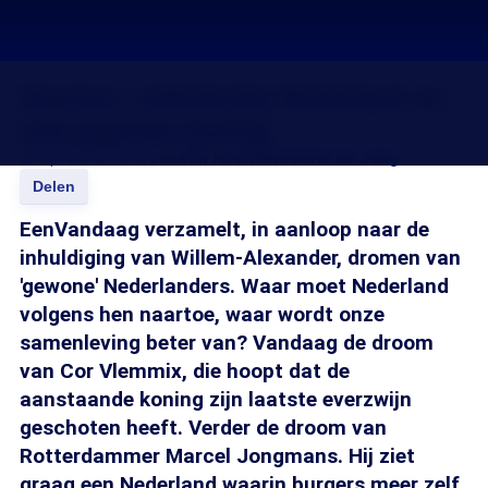
Dromen: zelfstandig Nederland en
niet-jagende koning
27 apr 2013, 18:37
Josefin Hoenders
Gerie de Jong
Delen
EenVandaag verzamelt, in aanloop naar de
inhuldiging van Willem-Alexander, dromen van
'gewone' Nederlanders. Waar moet Nederland
volgens hen naartoe, waar wordt onze
samenleving beter van? Vandaag de droom
van Cor Vlemmix, die hoopt dat de
aanstaande koning zijn laatste everzwijn
geschoten heeft. Verder de droom van
Rotterdammer Marcel Jongmans. Hij ziet
graag een Nederland waarin burgers meer zelf